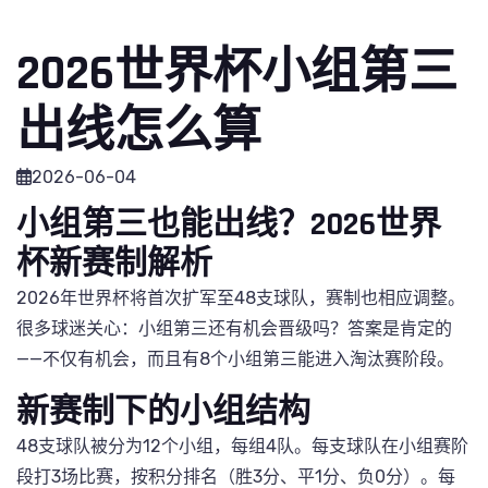
2026世界杯小组第三
出线怎么算
2026-06-04
小组第三也能出线？2026世界
杯新赛制解析
2026年世界杯将首次扩军至48支球队，赛制也相应调整。
很多球迷关心：小组第三还有机会晋级吗？答案是肯定的
——不仅有机会，而且有8个小组第三能进入淘汰赛阶段。
新赛制下的小组结构
48支球队被分为12个小组，每组4队。每支球队在小组赛阶
段打3场比赛，按积分排名（胜3分、平1分、负0分）。每