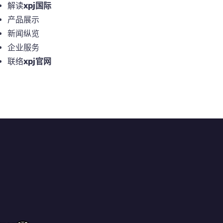
解读
xpj国际
产品展示
新闻纵览
企业服务
联络
xpj官网