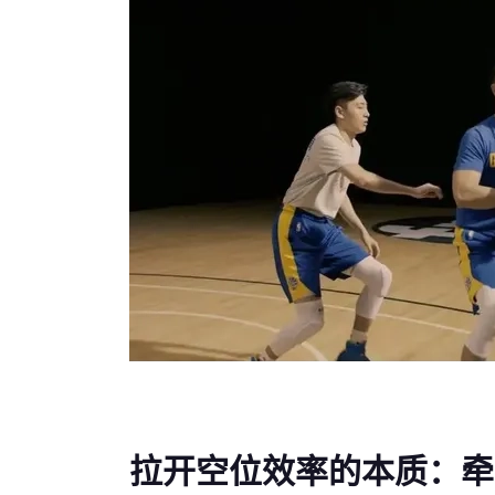
拉开空位效率的本质：牵