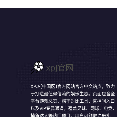
XPJ·(中国区)官方网站官方中文站点，致力
于打造最值得信赖的娱乐生态。页面包含全
平台游戏总览、赔率对比工具、直播间入口
以及VIP专属通道，覆盖足球、网球、电竞、
捕鱼达人等热门项目。用户可领取注册礼