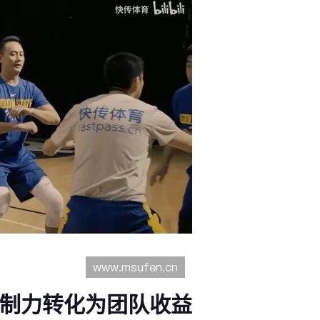
制力转化为团队收益