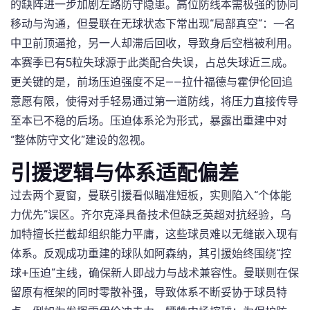
的缺阵进一步加剧左路防守隐患。高位防线本需极强的协同
移动与沟通，但曼联在无球状态下常出现“局部真空”：一名
中卫前顶逼抢，另一人却滞后回收，导致身后空档被利用。
本赛季已有5粒失球源于此类配合失误，占总失球近三成。
更关键的是，前场压迫强度不足——拉什福德与霍伊伦回追
意愿有限，使得对手轻易通过第一道防线，将压力直接传导
至本已不稳的后场。压迫体系沦为形式，暴露出重建中对
“整体防守文化”建设的忽视。
引援逻辑与体系适配偏差
过去两个夏窗，曼联引援看似瞄准短板，实则陷入“个体能
力优先”误区。齐尔克泽具备技术但缺乏英超对抗经验，乌
加特擅长拦截却组织能力平庸，这些球员难以无缝嵌入现有
体系。反观成功重建的球队如阿森纳，其引援始终围绕“控
球+压迫”主线，确保新人即战力与战术兼容性。曼联则在保
留原有框架的同时零散补强，导致体系不断妥协于球员特