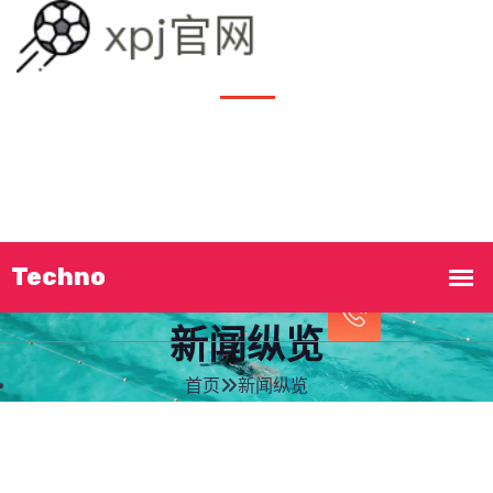
首页
解读
xpj国际
产品展示
新闻纵览
立即致电!
企业服务
联络
xpj官网
18199674622
新闻纵览
首页
新闻纵览