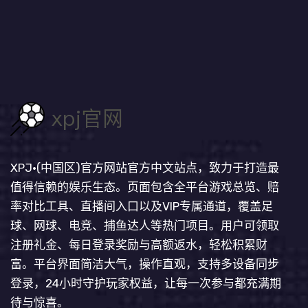
XPJ·(中国区)官方网站官方中文站点，致力于打造最
值得信赖的娱乐生态。页面包含全平台游戏总览、赔
率对比工具、直播间入口以及VIP专属通道，覆盖足
球、网球、电竞、捕鱼达人等热门项目。用户可领取
注册礼金、每日登录奖励与高额返水，轻松积累财
富。平台界面简洁大气，操作直观，支持多设备同步
登录，24小时守护玩家权益，让每一次参与都充满期
待与惊喜。