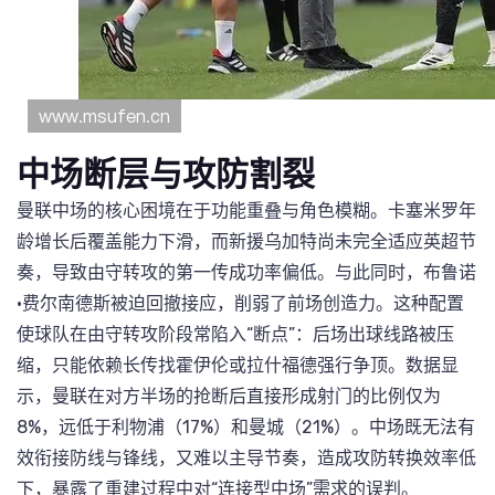
中场断层与攻防割裂
曼联中场的核心困境在于功能重叠与角色模糊。卡塞米罗年
龄增长后覆盖能力下滑，而新援乌加特尚未完全适应英超节
奏，导致由守转攻的第一传成功率偏低。与此同时，布鲁诺
·费尔南德斯被迫回撤接应，削弱了前场创造力。这种配置
使球队在由守转攻阶段常陷入“断点”：后场出球线路被压
缩，只能依赖长传找霍伊伦或拉什福德强行争顶。数据显
示，曼联在对方半场的抢断后直接形成射门的比例仅为
8%，远低于利物浦（17%）和曼城（21%）。中场既无法有
效衔接防线与锋线，又难以主导节奏，造成攻防转换效率低
下，暴露了重建过程中对“连接型中场”需求的误判。