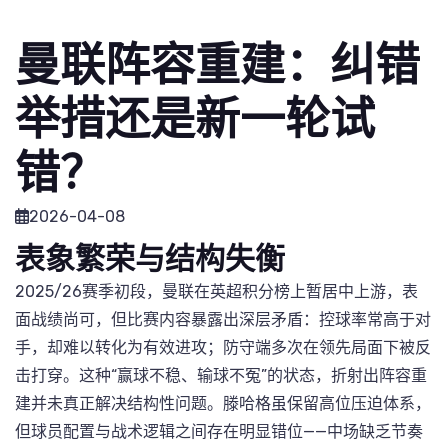
曼联阵容重建：纠错
举措还是新一轮试
错？
2026-04-08
表象繁荣与结构失衡
2025/26赛季初段，曼联在英超积分榜上暂居中上游，表
面战绩尚可，但比赛内容暴露出深层矛盾：控球率常高于对
手，却难以转化为有效进攻；防守端多次在领先局面下被反
击打穿。这种“赢球不稳、输球不冤”的状态，折射出阵容重
建并未真正解决结构性问题。滕哈格虽保留高位压迫体系，
但球员配置与战术逻辑之间存在明显错位——中场缺乏节奏