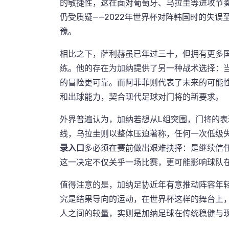
的敏捷性，这在面对葡萄牙、乌拉圭等进攻节
仍受质疑——2022年世界杯对阵韩国时的失
豫。
相比之下，萨利赫虽已年过三十，但拥有更多
练。他的存在为加纳提供了另一种战术选择：
的冒险更可靠。而阿菲菲则代表了未来的可能
和出球能力，契合现代足球对门将的新要求。
外界普遍认为，加纳若想从L组突围，门将的表
线，乌拉圭则以整体压迫著称，任何一次低级失
录入口
多必须在赛前做出艰难抉择：是继续信
这一决定不仅关乎一场比赛，更可能影响球队
值得注意的是，加纳足协近年有意推动阵容年
究是结果导向的运动，在世界杯这样的舞台上
人之间的较量，实则是加纳足球在传统稳健与