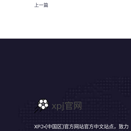
上一篇
XPJ·(中国区)官方网站官方中文站点，致力