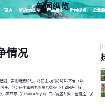
新闻纵览
首页
解读
xpj国际
产品展示
新闻纵览
企业
首页
新闻纵览
争情况
固，实则暗流涌动。尽管主力门将阿蒂·齐吉（Ati-
得信任，但经验丰富的老将拉希德·阿卜杜勒·萨利赫
尼尔·阿菲菲（Daniel Afriyie）同样虎视眈眈，使得这一关