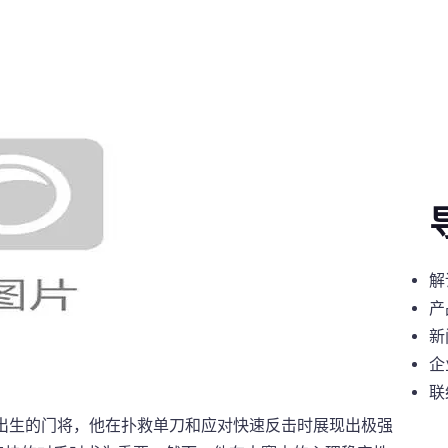
解
产
新
企
联
年出生的门将，他在扑救单刀和应对快速反击时展现出极强