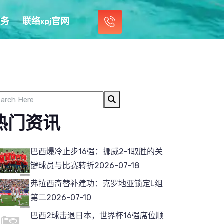
服务
联络
xpj官网
热门资讯
巴西爆冷止步16强：挪威2-1取胜的关
键球员与比赛转折
2026-07-18
弗拉西奇替补建功：克罗地亚锁定L组
第二
2026-07-10
巴西2球击退日本，世界杯16强席位顺