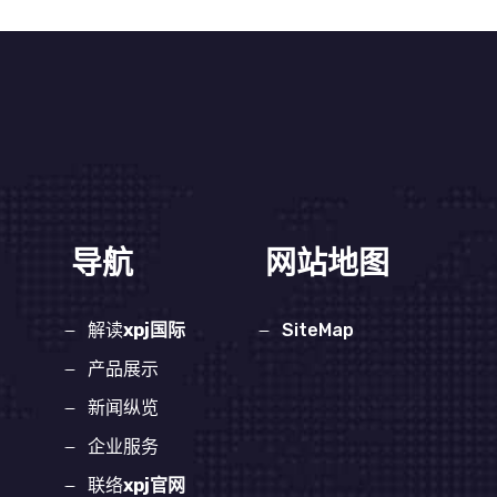
导航
网站地图
解读
xpj国际
SiteMap
产品展示
新闻纵览
企业服务
联络
xpj官网