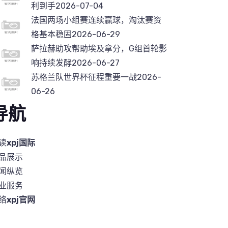
利到手
2026-07-04
法国两场小组赛连续赢球，淘汰赛资
格基本稳固
2026-06-29
萨拉赫助攻帮助埃及拿分，G组首轮影
响持续发酵
2026-06-27
苏格兰队世界杯征程重要一战
2026-
06-26
导航
读
xpj国际
品展示
闻纵览
业服务
络
xpj官网