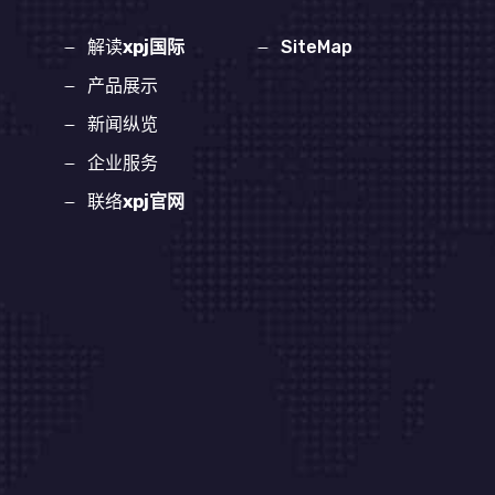
解读
xpj国际
SiteMap
产品展示
新闻纵览
企业服务
联络
xpj官网