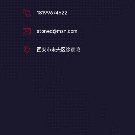
18199674622
stoned@msn.com
西安市未央区徐家湾