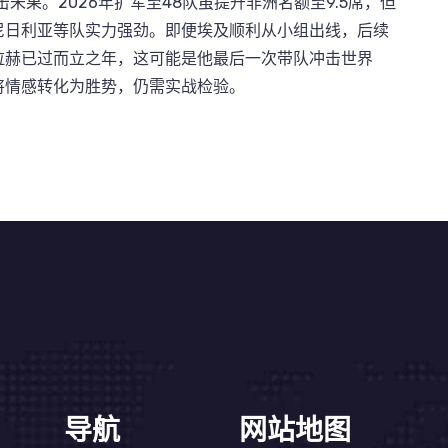
未果。2026年扩军至48队虽提升非洲名额至9.5席，但
尼日利亚等队实力强劲。即便埃及顺利从小组出线，后续
拉赫已过而立之年，这可能是他最后一次带队冲击世界
将情感转化为胜势，仍需实战检验。
导航
网站地图