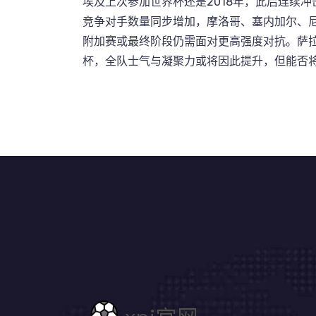
埃及上次参加世界杯还是2018年，此后连续冲击
竞争对手数量同步增加，摩洛哥、塞内加尔、
附加赛或最终阶段仍需面对更高强度对抗。萨
杯，全队士气与凝聚力或将因此提升，但能否