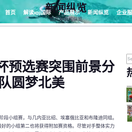
新闻纵览
首页
解读
xpj国际
产品展示
新闻纵览
企业
首页
新闻纵览
界杯预选赛突围前景分
带队圆梦北美
二阶段小组赛，与几内亚比绍、埃塞俄比亚和布隆迪同组。
最好的小组第二也将获得附加赛资格。尽管对手整体实力