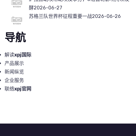
酵
2026-06-27
苏格兰队世界杯征程重要一战
2026-06-26
导航
解读
xpj国际
产品展示
新闻纵览
企业服务
联络
xpj官网