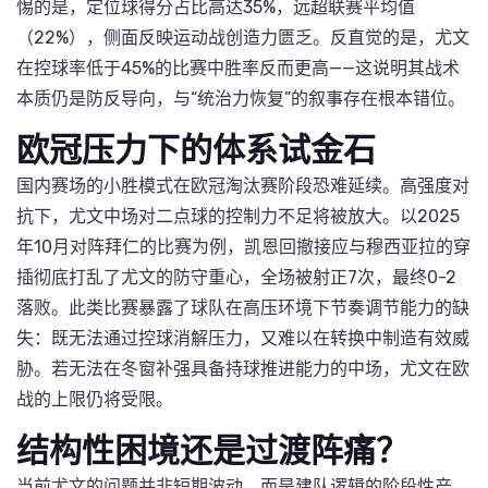
惕的是，定位球得分占比高达35%，远超联赛平均值
（22%），侧面反映运动战创造力匮乏。反直觉的是，尤文
在控球率低于45%的比赛中胜率反而更高——这说明其战术
本质仍是防反导向，与“统治力恢复”的叙事存在根本错位。
欧冠压力下的体系试金石
国内赛场的小胜模式在欧冠淘汰赛阶段恐难延续。高强度对
抗下，尤文中场对二点球的控制力不足将被放大。以2025
年10月对阵拜仁的比赛为例，凯恩回撤接应与穆西亚拉的穿
插彻底打乱了尤文的防守重心，全场被射正7次，最终0-2
落败。此类比赛暴露了球队在高压环境下节奏调节能力的缺
失：既无法通过控球消解压力，又难以在转换中制造有效威
胁。若无法在冬窗补强具备持球推进能力的中场，尤文在欧
战的上限仍将受限。
结构性困境还是过渡阵痛？
当前尤文的问题并非短期波动，而是建队逻辑的阶段性产