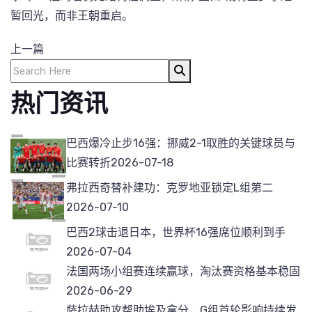
暂回光，而非王朝重启。
上一篇
热门资讯
巴西爆冷止步16强：挪威2-1取胜的关键球员与
比赛转折
2026-07-18
弗拉西奇替补建功：克罗地亚锁定L组第二
2026-07-10
巴西2球击退日本，世界杯16强席位顺利到手
2026-07-04
法国两场小组赛连续赢球，淘汰赛资格基本稳固
2026-06-29
萨拉赫助攻帮助埃及拿分，G组首轮影响持续发