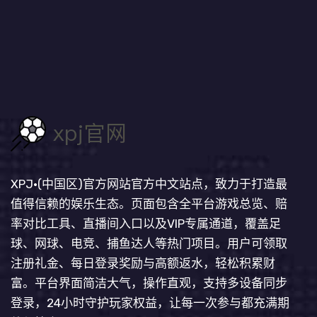
XPJ·(中国区)官方网站官方中文站点，致力于打造最
值得信赖的娱乐生态。页面包含全平台游戏总览、赔
率对比工具、直播间入口以及VIP专属通道，覆盖足
球、网球、电竞、捕鱼达人等热门项目。用户可领取
注册礼金、每日登录奖励与高额返水，轻松积累财
富。平台界面简洁大气，操作直观，支持多设备同步
登录，24小时守护玩家权益，让每一次参与都充满期