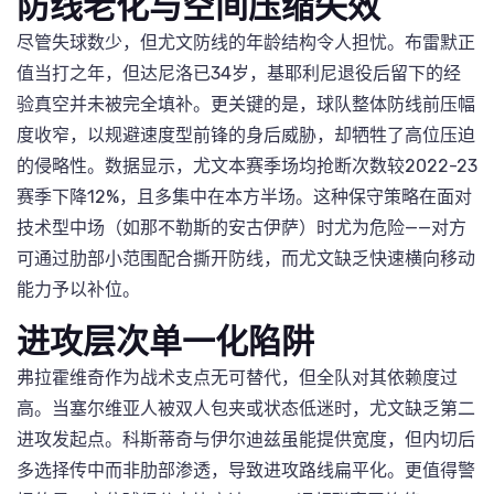
防线老化与空间压缩失效
尽管失球数少，但尤文防线的年龄结构令人担忧。布雷默正
值当打之年，但达尼洛已34岁，基耶利尼退役后留下的经
验真空并未被完全填补。更关键的是，球队整体防线前压幅
度收窄，以规避速度型前锋的身后威胁，却牺牲了高位压迫
的侵略性。数据显示，尤文本赛季场均抢断次数较2022-23
赛季下降12%，且多集中在本方半场。这种保守策略在面对
技术型中场（如那不勒斯的安古伊萨）时尤为危险——对方
可通过肋部小范围配合撕开防线，而尤文缺乏快速横向移动
能力予以补位。
进攻层次单一化陷阱
弗拉霍维奇作为战术支点无可替代，但全队对其依赖度过
高。当塞尔维亚人被双人包夹或状态低迷时，尤文缺乏第二
进攻发起点。科斯蒂奇与伊尔迪兹虽能提供宽度，但内切后
多选择传中而非肋部渗透，导致进攻路线扁平化。更值得警