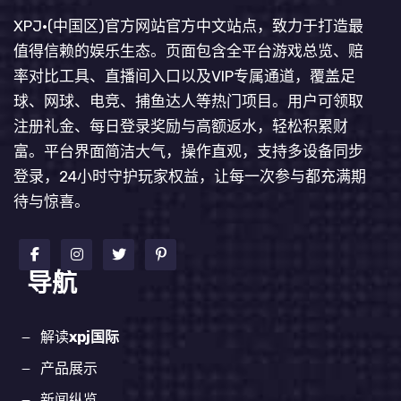
XPJ·(中国区)官方网站官方中文站点，致力于打造最
值得信赖的娱乐生态。页面包含全平台游戏总览、赔
率对比工具、直播间入口以及VIP专属通道，覆盖足
球、网球、电竞、捕鱼达人等热门项目。用户可领取
注册礼金、每日登录奖励与高额返水，轻松积累财
富。平台界面简洁大气，操作直观，支持多设备同步
登录，24小时守护玩家权益，让每一次参与都充满期
待与惊喜。
导航
解读
xpj国际
产品展示
新闻纵览