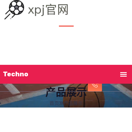
首页
解读
xpj国际
产品展示
新闻纵览
立即致电!
企业服务
联络
xpj官网
18199674622
产品展示
首页
产品展示