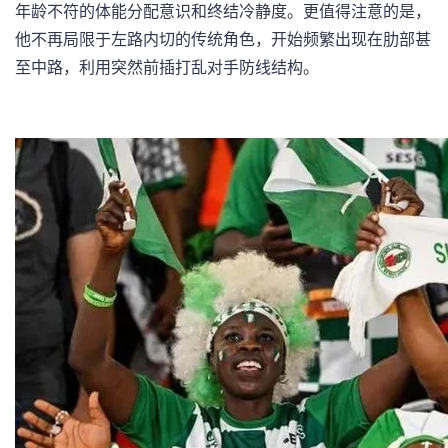
年龄不符的体能分配意识和终结冷静度。更值得注意的是，
他不再局限于左路内切的传统角色，开始频繁出现在肋部甚
至中路，利用突然前插打乱对手防线结构。