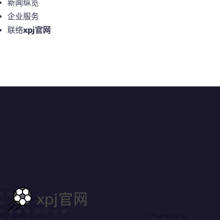
新闻纵览
企业服务
联络
xpj官网